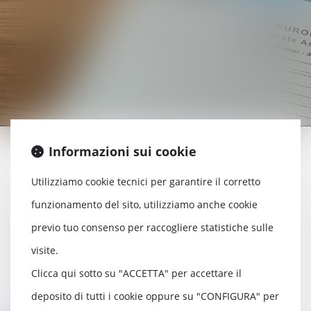
Informazioni sui cookie
Redazione, esecuzione e rescisione dei
Utilizziamo cookie tecnici per garantire il corretto
contratti commerciali
funzionamento del sito, utilizziamo anche cookie
Recupero crediti
previo tuo consenso per raccogliere statistiche sulle
Rescisione delle relazioni commerciali
visite.
Concorrenza sleale
Clicca qui sotto su "ACCETTA" per accettare il
Negoziato e arbitrato
deposito di tutti i cookie oppure su "CONFIGURA" per