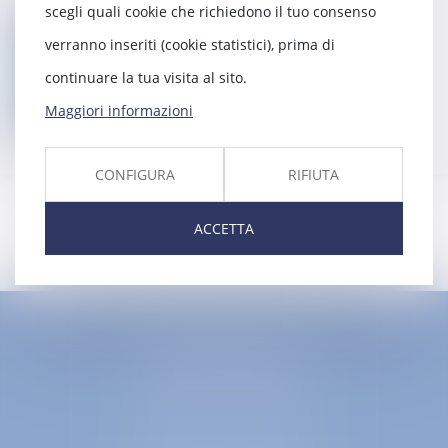
scegli quali cookie che richiedono il tuo consenso
Ritorno
verranno inseriti (cookie statistici), prima di
continuare la tua visita al sito.
Contatti
Maggiori informazioni
CONFIGURA
RIFIUTA
ACCETTA
EUROPA AVOCATS
1 Place Firmin Gautier
38000 GRENOBLE
SELARL inter-barreaux