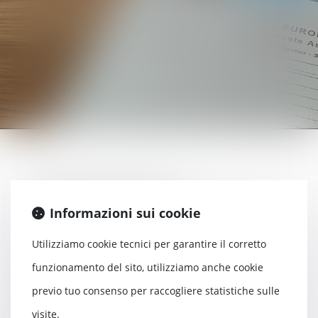
Matrimonio e divorzio
Concubinato e separazione
Informazioni sui cookie
Potestà parentale e diritto di visita e
Utilizziamo cookie tecnici per garantire il corretto
assegno alimentare
funzionamento del sito, utilizziamo anche cookie
Liquidazione e partizione dei regimi
previo tuo consenso per raccogliere statistiche sulle
matrimoniali
visite.