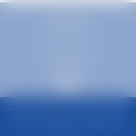
EUROPA AVOCATS
1 Place Firmin Gautier
38000 GRENOBLE
SELARL inter-barreaux
1 rue général Ferrié
73000 CHAMBÉRY
Accoglienza
Consiglio
Squadra
Aree di pratica
Competenze
Notizia
Contatti
Aree di pratica---- copie
Politica sui cookie
Privacy Policy
Informazioni legali
Mappa del sito
Articles