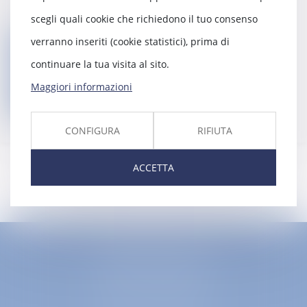
davanti ai fondi di risarcimento
scegli quali cookie che richiedono il tuo consenso
verranno inseriti (cookie statistici), prima di
Ritorno
continuare la tua visita al sito.
Maggiori informazioni
Contatti
CONFIGURA
RIFIUTA
ACCETTA
EUROPA AVOCATS
1 Place Firmin Gautier
38000 GRENOBLE