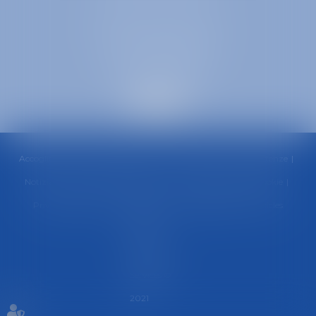
SELARL inter-barreaux
1 rue général Ferrié
73000 CHAMBÉRY
Accoglienza
Consiglio
Squadra
Aree di pratica
Competenze
Notizia
Contatti
Aree di pratica---- copie
Politica sui cookie
Privacy Policy
Informazioni legali
Mappa del sito
Articles
Septeo
Digital &
Services ©
2021