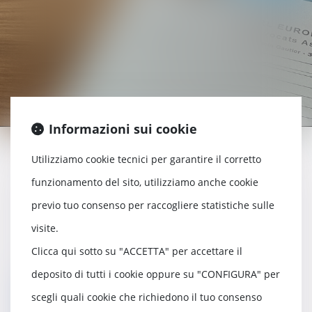
Informazioni sui cookie
Utilizziamo cookie tecnici per garantire il corretto
Pignoramenti mobiliari e immobiliari
funzionamento del sito, utilizziamo anche cookie
Pignoramenti bancari
previo tuo consenso per raccogliere statistiche sulle
Misure conservative e garanzie
visite.
Vendita all’asta
Clicca qui sotto su "ACCETTA" per accettare il
deposito di tutti i cookie oppure su "CONFIGURA" per
Ritorno
scegli quali cookie che richiedono il tuo consenso