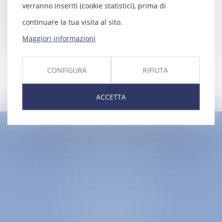
verranno inseriti (cookie statistici), prima di
Contatti
continuare la tua visita al sito.
Maggiori informazioni
CONFIGURA
RIFIUTA
ACCETTA
EUROPA AVOCATS
1 Place Firmin Gautier
38000 GRENOBLE
SELARL inter-barreaux
1 rue général Ferrié
73000 CHAMBÉRY