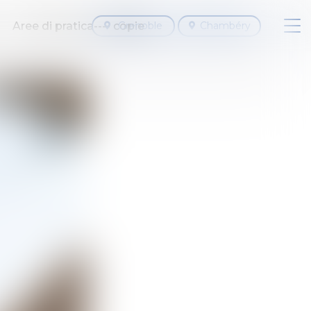
Aree di pratica---- copie
Grenoble
Chambéry
Ouv
le
me