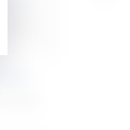
eur mise en
ts depuis la
iété, même
es d’un copro...