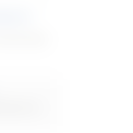
èglement de
réitérée chaque
 sceaux, mini...