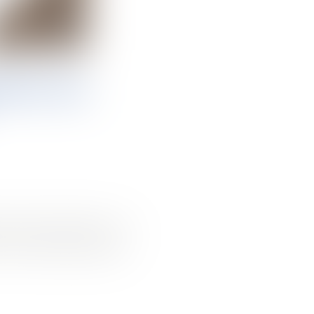
ANTS OU
es, même fondées sur le
re introduites que par