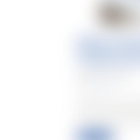
SEULS LES
DÉFAILLAN
L’ANNULAT
pubblicato su :
18/01/2022
Fonte :
www.efl.fr
Les actions qui ont pour
défaut de pouvoir de la 
les copropriétaires oppos
Leggi di più