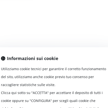
alité de copropriétaire peut agir en nullité 
Informazioni sui cookie
Utilizziamo cookie tecnici per garantire il corretto funzionamento
re est recevable à agir en nullité du mandat d
del sito, utilizziamo anche cookie previo tuo consenso per
raccogliere statistiche sulle visite.
Clicca qui sotto su "ACCETTA" per accettare il deposito di tutti i
cookie oppure su "CONFIGURA" per scegli quali cookie che