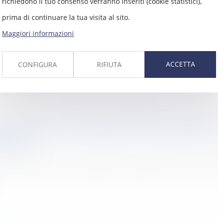
richiedono il tuo consenso verranno inseriti (cookie statistici),
alités de la vente de logements HLM et de l
prima di continuare la tua visita al sito.
fféré
Maggiori informazioni
ciaux peuvent désormais vendre leurs logemen
ACCETTA
CONFIGURA
RIFIUTA
ns les 2 mois, une décision d’AG de copropr
éfinitive
e atteinte à la jouissance des parties privativ