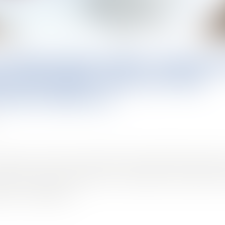
 COPROPRIÉTAIRES OPPOS
TS PEUVENT SOLLICITER
ION D’UNE AG
 objet de contester les décisions des assemblées général
personne qui a procédé aux convocations, ne peuvent êt
ants ou défaillants.