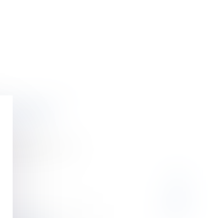
du mandat de
e syndic en ra...
Fr
En
It