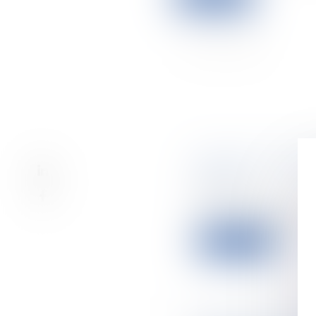
Celui qui a la qu
syndic
09/03/2022
Tout copropriétai
Leggi di più