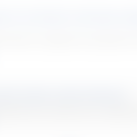
ption en cas d’infraction ininterrompue au r
infraction au règlement de copropriété est 
priété irréguliers et absence d'équivoque
e Dallier attire l’attention de M. le garde des