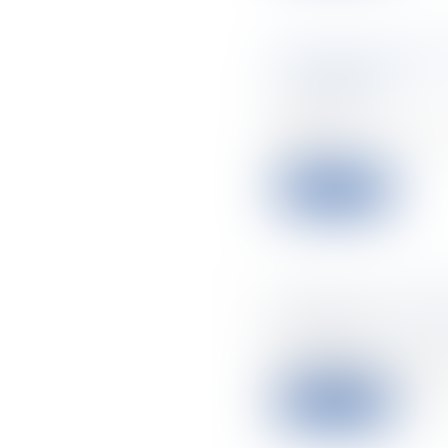
Délai de prescri
copropriété
12/01/2022
Quand une même 
ann...
Leggi di più
Travaux en copro
28/12/2021
Le député Philipp
Leggi di più