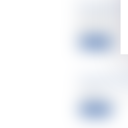
Décret HLM : mod
copropriété en di
Seguici
02/03/2022
Les bailleurs so
paru...
Leggi di più
Non contestée da
irrégulière, est d
23/02/2022
Même si elle port
Leggi di più