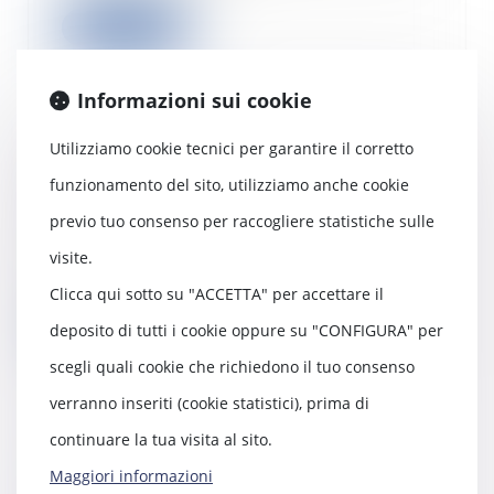
Leggi di più
Informazioni sui cookie
Utilizziamo cookie tecnici per garantire il corretto
Maîtriser toutes les facettes du
funzionamento del sito, utilizziamo anche cookie
délai de rétractation
11/11/2021
previo tuo consenso per raccogliere statistiche sulle
Découvrez précisément dans
visite.
quels contextes s’appliquent le
délai de rétractat...
Clicca qui sotto su "ACCETTA" per accettare il
Leggi di più
deposito di tutti i cookie oppure su "CONFIGURA" per
scegli quali cookie che richiedono il tuo consenso
verranno inseriti (cookie statistici), prima di
continuare la tua visita al sito.
Adaptation de la garantie légale
Maggiori informazioni
de conformité pour les biens et