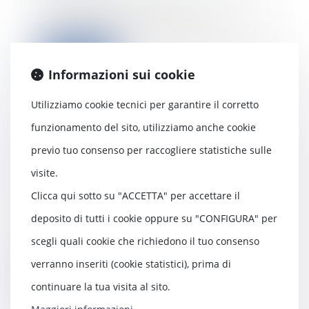
Les informations qu'un
professionnel doit communiquer
à un consommateur en ca...
Leggi di più
Informazioni sui cookie
Utilizziamo cookie tecnici per garantire il corretto
funzionamento del sito, utilizziamo anche cookie
Modifications temporaires de
previo tuo consenso per raccogliere statistiche sulle
recette et dérogations
d’étiquetage liées à la crise en
visite.
Ukraine
Clicca qui sotto su "ACCETTA" per accettare il
05/05/2022
deposito di tutti i cookie oppure su "CONFIGURA" per
La crise en Ukraine et en Russie
affecte l’approvisionnement de
scegli quali cookie che richiedono il tuo consenso
l'industrie a...
verranno inseriti (cookie statistici), prima di
Leggi di più
continuare la tua visita al sito.