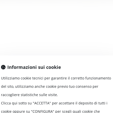
Informazioni sui cookie
ine préalable du Conseil de l'ordre des archit
Utilizziamo cookie tecnici per garantire il corretto funzionamento
ve
del sito, utilizziamo anche cookie previo tuo consenso per
nnant la recevabilité de toute action en justic
raccogliere statistiche sulle visite.
Clicca qui sotto su "ACCETTA" per accettare il deposito di tutti i
cookie oppure su "CONFIGURA" per scegli quali cookie che