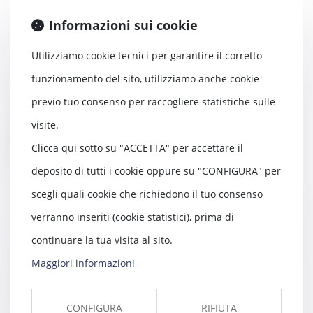
Défaut de construction: un
Informazioni sui cookie
assureur ne peut pas se
contenter d'une expertise
Utilizziamo cookie tecnici per garantire il corretto
superficielle
22/10/2020
funzionamento del sito, utilizziamo anche cookie
Un assureur était sollicité pour
previo tuo consenso per raccogliere statistiche sulle
un défaut de construction. Mais il
n'a relev...
visite.
Leggi di più
Clicca qui sotto su "ACCETTA" per accettare il
deposito di tutti i cookie oppure su "CONFIGURA" per
scegli quali cookie che richiedono il tuo consenso
verranno inseriti (cookie statistici), prima di
En quoi le nouveau Diagnostic de
continuare la tua visita al sito.
Performance Énergétique est-il
inédit ?
Maggiori informazioni
14/10/2020
Auparavant un diagnostic destiné
CONFIGURA
RIFIUTA
à informer sur la performance