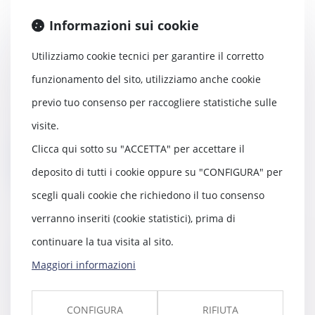
Informazioni sui cookie
Activité partielle et APLD : gel du
Utilizziamo cookie tecnici per garantire il corretto
taux plancher de l’allocation
versée à l'employeur
funzionamento del sito, utilizziamo anche cookie
20/07/2026
previo tuo consenso per raccogliere statistiche sulle
L’administration vient de nous
confirmer que le taux plancher
visite.
de l'allocation...
Clicca qui sotto su "ACCETTA" per accettare il
Leggi di più
deposito di tutti i cookie oppure su "CONFIGURA" per
scegli quali cookie che richiedono il tuo consenso
verranno inseriti (cookie statistici), prima di
continuare la tua visita al sito.
Compte professionnel de
prévention : 10 chroniques audio
Maggiori informazioni
pour mieux comprendre ses
droits
CONFIGURA
RIFIUTA
13/07/2026