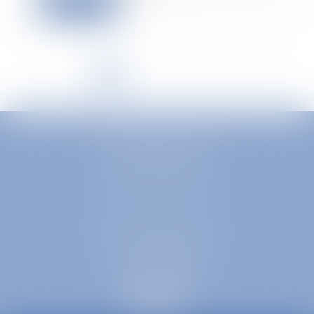
Leggi di più
<<
<
1
2
3
4
5
6
7
...
>
>>
EUROPA AVOCATS
1 Place Firmin Gautier
38000 GRENOBLE
SELARL inter-barreaux
1 rue général Ferrié
73000 CHAMBÉRY