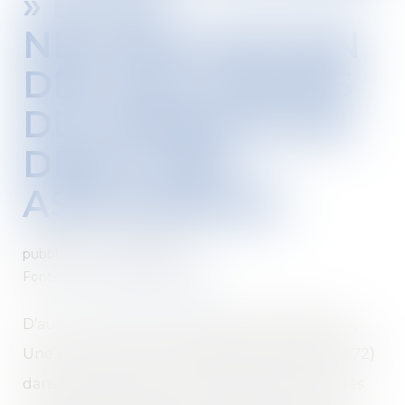
» ET LA
NEUTRALISATION
DES EXCLUSIONS
DE GARANTIE EN
DROIT DES
ASSURANCES
pubblicato su :
24/09/2024
Fonte :
www.dalloz-actualite.fr
D’aucuns sont de longue date (S. de Beauvoir,
Une mort très douce, Gallimard, 1964, rééd. 1972)
dans l’attente d’une mort plus douce pour des