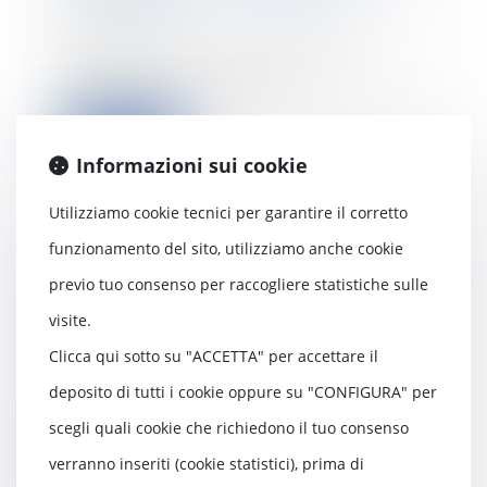
17/09/2024
En juillet 2024, les cotisations
versées sur les contrats
d’assurance vie ont...
Leggi di più
Informazioni sui cookie
Utilizziamo cookie tecnici per garantire il corretto
funzionamento del sito, utilizziamo anche cookie
Adieu carte verte : tout savoir sur
previo tuo consenso per raccogliere statistiche sulle
le 'mémo' à télécharger de votre
assureur
visite.
27/08/2024
Clicca qui sotto su "ACCETTA" per accettare il
Depuis le 1er avril 2024, la
deposito di tutti i cookie oppure su "CONFIGURA" per
vignette d’assurance n'est plus
obligatoire sur...
scegli quali cookie che richiedono il tuo consenso
Leggi di più
verranno inseriti (cookie statistici), prima di