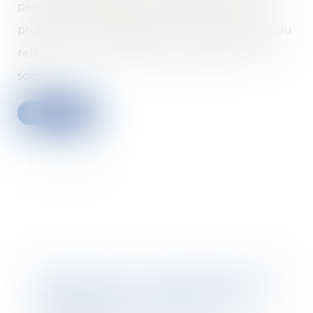
personnes grandement souffrantes. Dans les
profondeurs du débat, la doctrine autorisée a pu
relever que « le suicide est une réalité, un fait
social...
Leggi di più
Assurance vie : un placement qui
séduit toujours autant, et vous,
vous passez le cap quand ?