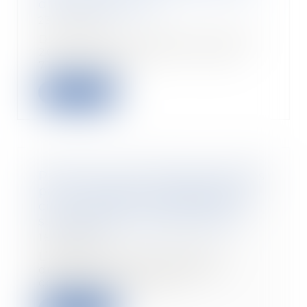
d'investissement
23/07/2024
Deux décrets publiés le 5 juillet
2024 (n° 2024-713 et n° 2024-
714) viennent...
Leggi di più
Paiement de dommages-intérêts
par un assureur responsabilité
civile : rappel de la portée de la
subrogation conventionnelle
16/07/2024
L’article 1346-1 du Code civil
dispose que la subrogation
conventionnelle s’o...