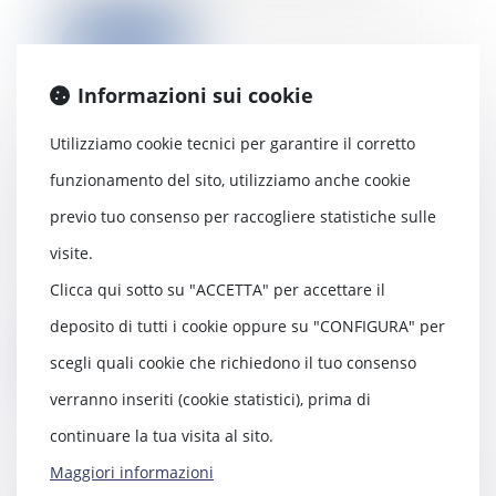
Leggi di più
Informazioni sui cookie
Utilizziamo cookie tecnici per garantire il corretto
La décision du juge des tutelles
funzionamento del sito, utilizziamo anche cookie
n'est pas notifiée au bénéficiaire
previo tuo consenso per raccogliere statistiche sulle
non acceptant de l'assurance-vie
11/01/2022
visite.
Avant le dénouement d’une
Clicca qui sotto su "ACCETTA" per accettare il
assurance-vie, le bénéficiaire qui
n’en a pas accep...
deposito di tutti i cookie oppure su "CONFIGURA" per
scegli quali cookie che richiedono il tuo consenso
Leggi di più
verranno inseriti (cookie statistici), prima di
continuare la tua visita al sito.
Maggiori informazioni