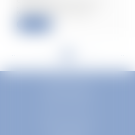
Un accord de branche conclu
antérieurement à la loi de
modernisation du march...
Leggi di più
<<
<
...
10
11
12
13
14
15
16
...
>
>>
EUROPA AVOCATS
1 Place Firmin Gautier
38000 GRENOBLE
SELARL inter-barreaux
1 rue général Ferrié