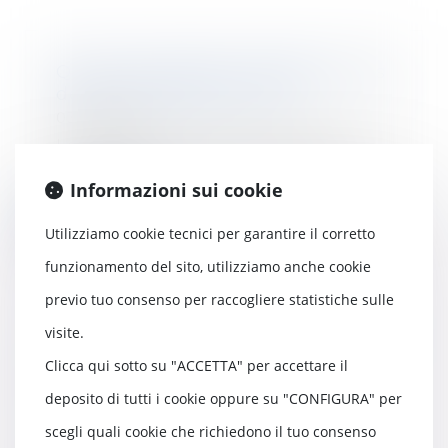
Quels dommages-intérêts en cas
de non-respect du Smic ?
03/11/2021
Le défaut de bénéfice du Smic
ouvre droit, pour le salarié, à un
rappel de sa...
Informazioni sui cookie
Leggi di più
Utilizziamo cookie tecnici per garantire il corretto
funzionamento del sito, utilizziamo anche cookie
previo tuo consenso per raccogliere statistiche sulle
visite.
De la modification de la structure
Clicca qui sotto su "ACCETTA" per accettare il
de la rémunération par accord
collectif
deposito di tutti i cookie oppure su "CONFIGURA" per
27/10/2021
scegli quali cookie che richiedono il tuo consenso
Sauf disposition légale contraire,