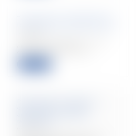
Temps partiel : requalification à
temps plein dès le premier écart
13/10/2021
Le salarié à temps partiel peut
effectuer des heures
complémentaires. Mais at...
Leggi di più
Période d’essai excédant la
durée légale : comment
apprécier son caractère
raisonnable ?
05/10/2021