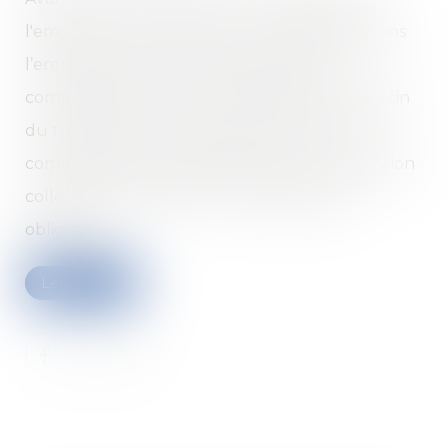
l'employeur doit s’assurer qu’il n’existe pas dans
l’entreprise, d’autres postes disponibles,
compatibles avec les préconisations du médecin
du travail. Mais si le poste proposé n'est pas
compatible avec les dispositions de la convention
collective, l'employeur ne remplit pas son
obligation.
Leggi di più