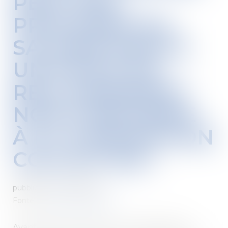
PEUT PAS
PROPOSER AU
SALARIÉ INAPTE
UN POSTE DE
RECLASSEMENT
NON CONFORME
À LA CONVENTION
COLLECTIVE !
pubblicato su :
10/11/2021
Fonte :
www.editions-tissot.fr
Avant de pouvoir licencier un salarié inapte,