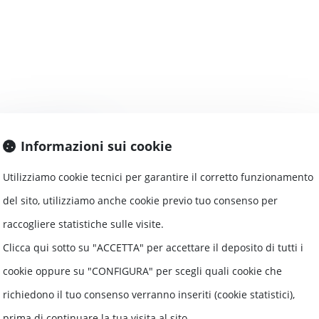
à la retraite ?
Informazioni sui cookie
aite d’un salarié est très encadrée, et vous de
Utilizziamo cookie tecnici per garantire il corretto funzionamento
del sito, utilizziamo anche cookie previo tuo consenso per
raccogliere statistiche sulle visite.
Clicca qui sotto su "ACCETTA" per accettare il deposito di tutti i
cookie oppure su "CONFIGURA" per scegli quali cookie che
au dépassement du temps normal de trajet d
richiedono il tuo consenso verranno inseriti (cookie statistici),
suffisante
prima di continuare la tua visita al sito.