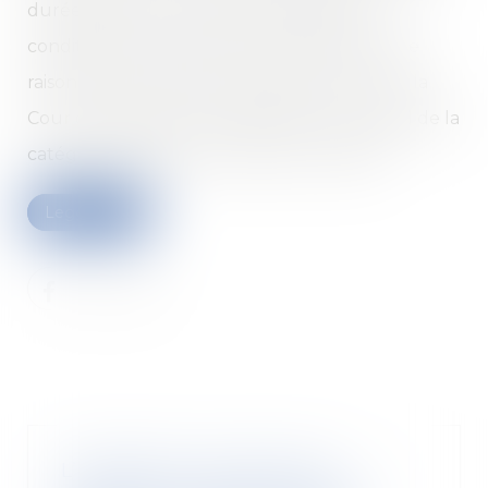
durée légale actuellement applicable, à
condition que cette durée plus longue reste
raisonnable. Caractère raisonnable qui, pour la
Cour de cassation, doit s’apprécier au regard de la
catégorie d’emploi occupée par le salarié.
Leggi di più
L’employeur ne peut pas