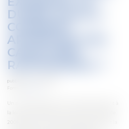
EXCÉDANT LA
DURÉE LÉGALE :
COMMENT
APPRÉCIER SON
CARACTÈRE
RAISONNABLE ?
pubblicato su :
05/10/2021
Fonte :
www.efl.fr
Un accord de branche conclu antérieurement à
la loi de modernisation du marché du travail de
2008 peut fixer une période d’essai excédant la