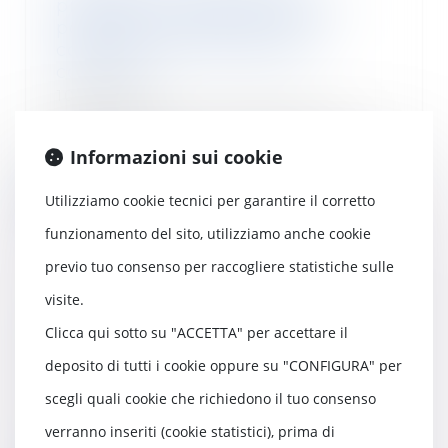
proposer au salarié inapte un
poste de reclassement non
conforme à la convention
collective !
10/11/2021
Avant de pouvoir licencier un
salarié inapte, l'employeur doit
Informazioni sui cookie
s’assurer qu’i...
Utilizziamo cookie tecnici per garantire il corretto
Leggi di più
funzionamento del sito, utilizziamo anche cookie
previo tuo consenso per raccogliere statistiche sulle
visite.
Quels dommages-intérêts en cas
Clicca qui sotto su "ACCETTA" per accettare il
de non-respect du Smic ?
deposito di tutti i cookie oppure su "CONFIGURA" per
03/11/2021
Le défaut de bénéfice du Smic
scegli quali cookie che richiedono il tuo consenso
ouvre droit, pour le salarié, à un
verranno inseriti (cookie statistici), prima di
rappel de sa...