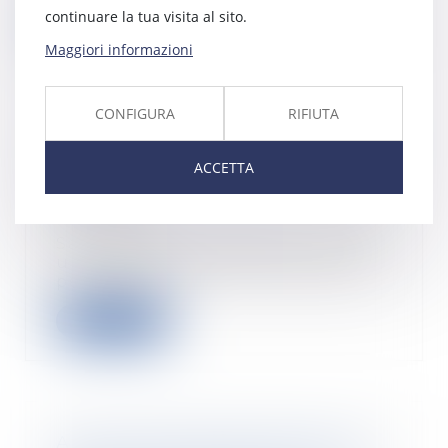
continuare la tua visita al sito.
Leggi di più
Maggiori informazioni
CONFIGURA
RIFIUTA
De la modification de la structure
ACCETTA
de la rémunération par accord
collectif
27/10/2021
Sauf disposition légale contraire,
un accord collectif ne peut pas
permettre...
Leggi di più
Ai-je le droit de sanctionner un