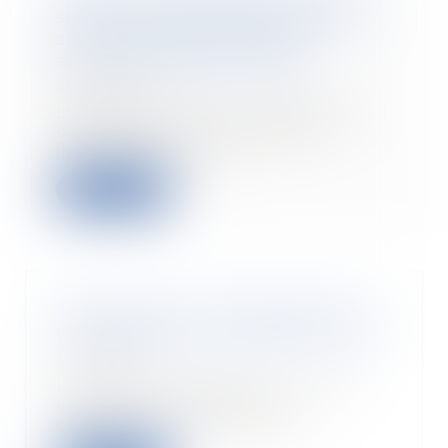
salarié qui refuse de se rendre à
son entretien d’évaluation
annuel ? | Éditions Tissot
20/10/2021
L’entretien annuel d’évaluation
des salariés est un moment
important pour le...
Leggi di più
Temps partiel : requalification à
temps plein dès le premier écart
13/10/2021
Le salarié à temps partiel peut
effectuer des heures
complémentaires. Mais at...